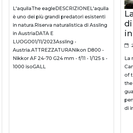
L'aquilaThe eagleDESCRIZIONEL'aquila
L
è uno dei più grandi predatori esistenti
d
in natura.Riserva naturalistica di Assling
in
in AustriaDATA E
LUOGO01/11/2023Assling -
2
Austria.ATTREZZATURANikon D800 -
La 
Nikkor AF 24-70 G24 mm - f/11 - 1/125 s -
Cam
1000 isoGALL
of 
the
gua
pen
di 