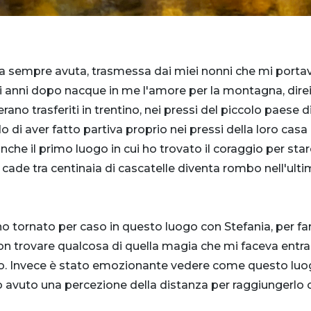
rla sempre avuta, trasmessa dai miei nonni che mi port
 anni dopo nacque in me l'amore per la montagna, direi ve
rano trasferiti in trentino, nei pressi del piccolo paese di
o di aver fatto partiva proprio nei pressi della loro cas
che il primo luogo in cui ho trovato il coraggio per stare
cade tra centinaia di cascatelle diventa rombo nell'ulti
o tornato per caso in questo luogo con Stefania, per fa
 trovare qualcosa di quella magia che mi faceva entrare
enzio. Invece è stato emozionante vedere come questo lu
ho avuto una percezione della distanza per raggiungerlo