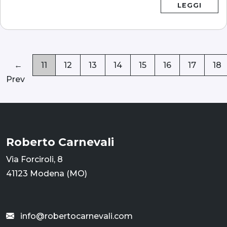
LEGGI
←
11
12
13
14
15
16
17
18
Prev
Roberto Carnevali
Via Forciroli, 8
41123 Modena (MO)
info@robertocarnevali.com