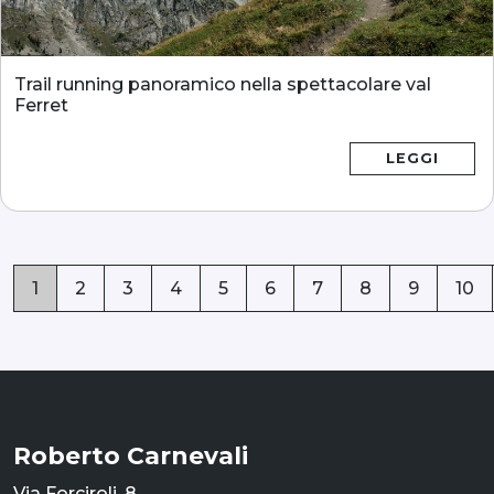
Trail running panoramico nella spettacolare val
Ferret
LEGGI
1
2
3
4
5
6
7
8
9
10
Roberto Carnevali
Via Forciroli, 8